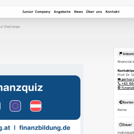
Junior Company
Angebote
News
Über uns
Kontakt
ld Challenge
Anbiet
financial
Kontaktp
Prof. Dr.
gerhar
+43 66
finanz
Kosten
Keine
Dauer
individuel