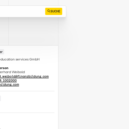
SUCHE
er
 education services GmbH
erson
 Gerhard Weibold
d.weibold@finanzbildung.com
4 1002000
bildung.com
l