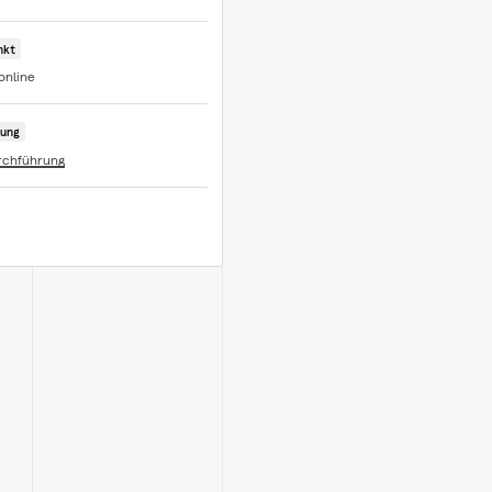
nkt
online
ung
rchführung