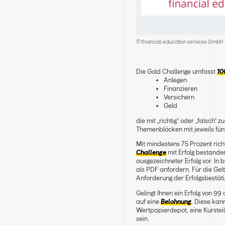
© financial education services GmbH
Die
Gold Challenge
umfasst
10
Anlegen
Finanzieren
Versichern
Geld
die mit „
richtig
“ oder „
falsch
“ z
Themenblöcken mit jeweils fün
Mit mindestens
75 Prozent
rich
Challenge
mit Erfolg bestande
ausgezeichneter Erfolg vor. In 
als PDF anfordern. Für die Ge
Anforderung der Erfolgsbestäti
Gelingt Ihnen ein Erfolg von
99 
auf eine
Belohnung
. Diese kan
Wertpapierdepot
, eine
Kurste
sein.