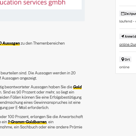
Zeitpu
laufend - 
Anmeld
0 Aussagen
zu den Themenbereichen
online Du
Ort
online
u beurteilen sind. Die Aussagen werden in 20
f Aussagen angezeigt.
tig beantworteter Aussagen haben Sie die
Gold
n. Sind es
90 Prozent
oder mehr, so liegt ein
beiden Fällen können Sie eine
Erfolgsbestätigung
ltendmachung eines Gewinnanspruches ist eine
gung per E-Mail erforderlich.
oder 100 Prozent
, erlangen Sie die Anwartschaft
n ein
1-Gramm-Goldbarren
, ein
ilnahme
, ein
Sachbuch
oder eine andere
Prämie