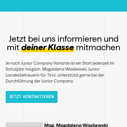
Auflösung der Junior Company erhalten die
erwerben.
teilnehmenden Teams eine
Anteilseigner:innen ihre jeweilige Einlage plus
Betriebshaftpflichtversicherung ab. Jede teilnehmende
Gewinn-/Verlustaufschlag lt. Berechnung in der
Junior Company muss einen Versicherungsbeitrag von
Datenbank. (Eine Fortführung der Junior Company ist
€ 10,- an Junior Achievement Austria entrichten. Diese
nur mit einer realen Gewerbeanmeldung möglich.)
Junior Versicherung deckt die Behandlung von
Schadenersatzforderungen aus Sach-, Personen- und
Jetzt bei uns informieren und
Vermögensschäden, die sich aus der Tätigkeit der Junior
mit
deiner Klasse
mitmachen
Company ergeben.
Je nach Junior Company Variante ist ein Start jederzeit im
Schuljahr möglich. Magdalena Wasilewski, Junior
Landesbetreuerin für Tirol, unterstützt gerne bei der
Durchführung der Junior Company.
JETZT KONTAKTIEREN
Mag. Magdalena Wasilewski