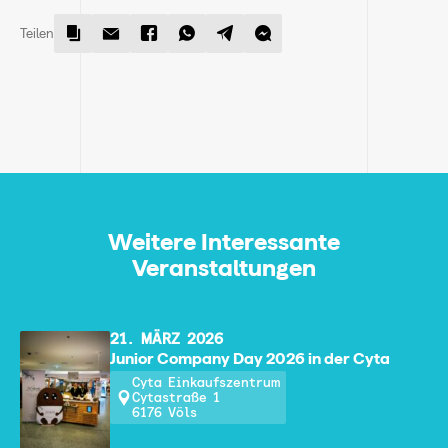
Teilen
Weitere Interessante
Veranstaltungen
21. MÄRZ 2026
Junior Company Day 2026 in der Cyta
Cyta Einkaufszentrum
Cytastraße 1
6176 Völs