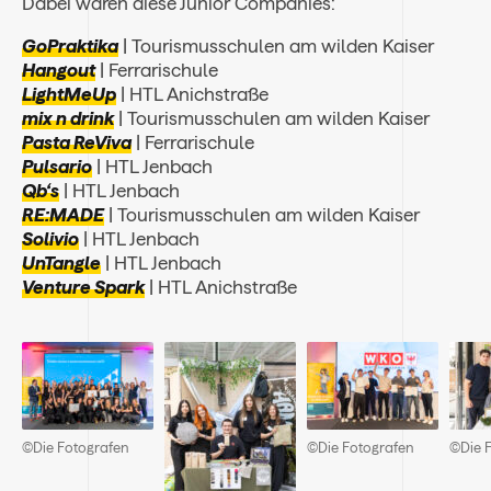
Dabei waren diese Junior Companies:
GoPraktika
|
Tourismusschulen am wilden Kaiser
Hangout
|
Ferrarischule
LightMeUp
|
HTL Anichstraße
mix n drink
|
Tourismusschulen am wilden Kaiser
Pasta ReViva
|
Ferrarischule
Pulsario
|
HTL Jenbach
Qb‘s
|
HTL Jenbach
RE:MADE
|
Tourismusschulen am wilden Kaiser
Solivio
|
HTL Jenbach
UnTangle
|
HTL Jenbach
Venture Spark
|
HTL Anichstraße
©Die Fotografen
©Die Fotografen
©Die 