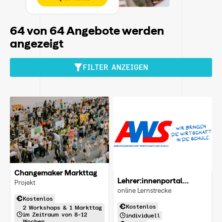
64
von 64 Angebote werden
angezeigt
FILTER ANZEIGEN
Changemaker Markttag
Lehrer:innenportal
Projekt
Wirtschaftliche Bildung
online Lernstrecke
SEK 1
Kostenlos
Kostenlos
2 Workshops & 1 Markttag
im Zeitraum von 8-12
individuell
Wochen