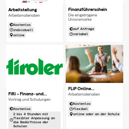
Finanzführerschein
Arbeitsteilung
Die eingetragene
Arbeitsmaterialien
Unionsmarke
Kostenlos
auf Anfrage
individuell
variabel
online
FLiP Online
Unterrichtsmaterial
FiRi – Finanz- und
Arbeitsmaterialien
Risikomanagement
Vortrag und Schulungen
Kostenlos
Kostenlos
flexibel
2 bis 4 Stunden mit
online oder an der Schule
flexibler Anpassung an
die Bedürfnisse der
Schulen