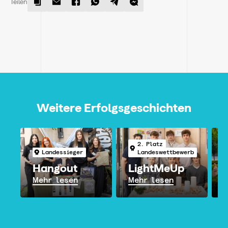
Teilen
Weitere Erfolgsgeschichten
2. Platz
Landessieger
Landeswettbewerb
Hangout
LightMeUp
Mehr lesen
Mehr lesen