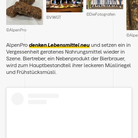
©DieFotografen
©VWGT
©AlpenPro
©Alpe
AlpenPro
denken Lebensmittel neu
und setzen ein in
Vergessenheit geratenes Nahrungsmittel wieder in
Szene. Biertreber, ein Nebenprodukt der Bierbrauer,
wird zum Hauptbestandteil ihrer leckeren Müsliriegel
und Frühstücksmüsli.