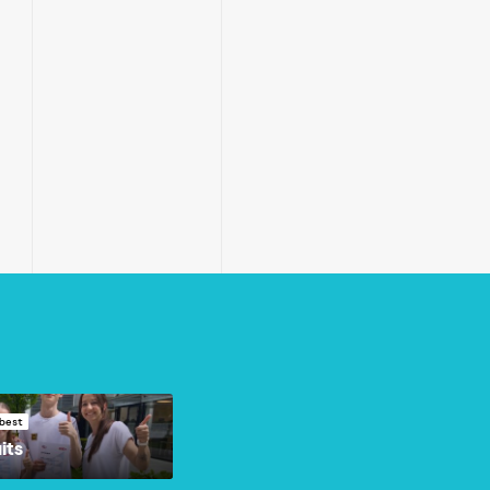
best
its