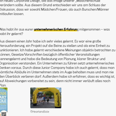
ein neues Corporate Design, die das Image unserer „Mädchenschule“
verändern sollte. Aus diesem Grund entschieden wir uns am Schluss der
Diskussion, dass wir sowohl Mädchen/Frauen, als auch Burschen/Männer
mitlaufen lassen.
Was habt ihr aus eurer
unternehmerischen Erfahrun
g mitgenommen – was
habt ihr gelernt?
Aus diesem einen Jahr habe ich sehr vieles gelernt. Es war eine große
Herausforderung, ein Projekt auf die Beine zu stellen und als eine Einheit zu
funktionieren. Ich habe gelernt verschiedene Meinungen objektiv betrachten zu
können, Gesetze/Vorschriften bezüglich öffentlicher Veranstaltungen
kennengelernt und habe die Bedeutung von Planung, klarer Struktur und
Organisation verstanden. Ein Unternehmen zu führen setzt unternehmerisches
Denken voraus. Durch diese Junior Company habe ich auch gelernt, dass man
sämtliche Abläufe im Unternehmen stets im Auge behalten muss und man nie
den Überblick verlieren darf. Außerdem habe ich erfahren, dass es wichtig ist,
auf Abweichungen vorbereitet zu sein, denn nicht immer verläuft alles nach
Plan.
©HeartandSole