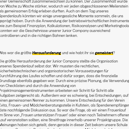
einer Gemeinschaft zusammenwachsen zu können. Der Zusammenhalt wurde
von Woche zu Woche stärker, wodurch wir jeden abgeschlossenen Meilenstein
als gemeinsamen Erfolg erleben durften. Auch an dem Tag unseres
Spendenlaufs könnten wir einige unvergessliche Momente sammeln, die uns
geprägt haben. Durch die Anwendung der betriebswirtschaftlichen Instrument
wie zum Beispiel Finanzplan, Kalkulationen, Risikoanalysen und Marketingtool
konnten wir die Geschehnisse unserer Junior Company ausreichend
kontrollieren und in die richtigen Bahnen lenken.
Was war die größte
Herausforderung
und wie habt ihr sie
gemeistert
?
Die größte Herausforderung der Junior Company stellte die Organisation
unseres Spendenlauf selbst dar. Wir mussten die rechtlichen,
sicherheitstechnischen und organisatorischen Voraussetzungen für
Durchführung des Laufes schaffen und dafür sorgen, dass die finanzielle
Grundlage ebenfalls gegeben war. Durch eine präzise Planung, die Verwendun
von Checklisten und durch die Anwendung von
Projektmanagementinstrumenten arbeiteten wir Schritt für Schritt alle
Aufgaben zeitgerecht ab. Außerdem war es schwierig, bei Entscheidungen, auf
einen gemeinsamen Nenner zu kommen. Unsere Entscheidung für den Verein
Evita, Frauen- und Mädchenberatungsstelle in Kufstein, als Spendenempfänge
löste nachfolgende Diskussion aus. So war die Frage, ob wir einen Frauenlauf
im Sinne von „Frauen unterstützen Frauen“ oder einen nach Teilnehmern offene
Lauf veranstalten sollten, eine Streitfrage innerhalb unserer Projektgruppe. Die
Meinungen haben sich geteilt, denn gerade in dieser Zeit bekam unsere Schule