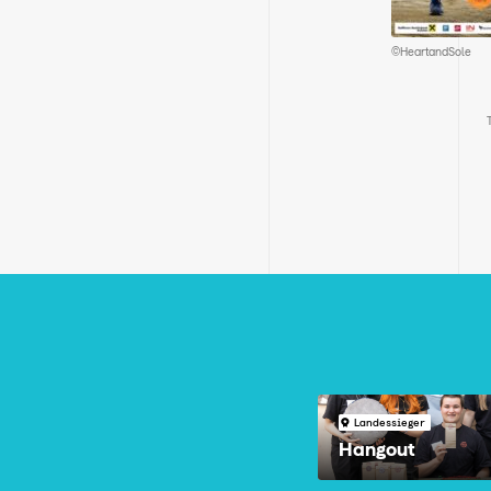
©HeartandSole
Landessieger
Hangout