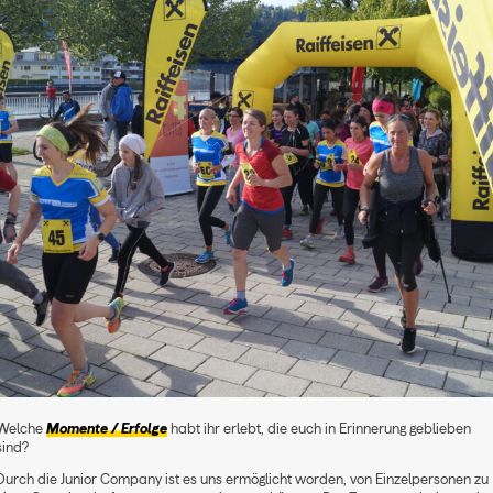
Welche
Momente / Erfolge
habt ihr erlebt, die euch in Erinnerung geblieben
sind?
Durch die Junior Company ist es uns ermöglicht worden, von Einzelpersonen zu