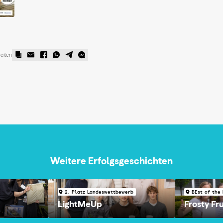
Teilen
Weitere Erfolgsgeschichten
2. Platz Landeswettbewerb
BEst of the 
LightMeUp
Frosty Fru