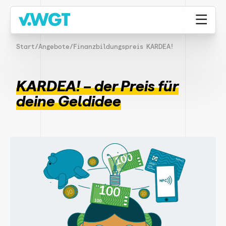
Start
/
Angebote
/
Finanzbildungspreis KARDEA!
KARDEA! – der Preis für
deine Geldidee