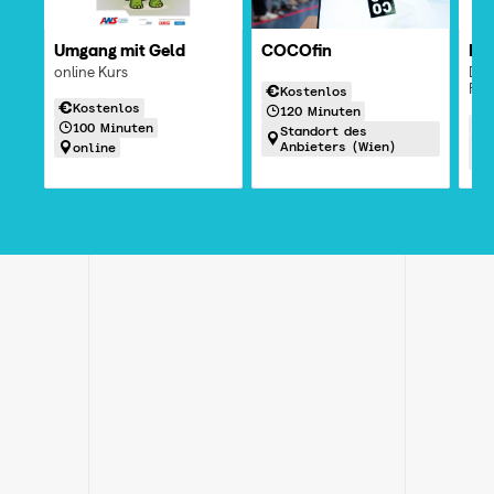
COCOfin
Fin
Umgang mit Geld
Die 
online Kurs
Fin
Kostenlos
Kostenlos
120 Minuten
100 Minuten
Standort des
Anbieters (Wien)
online