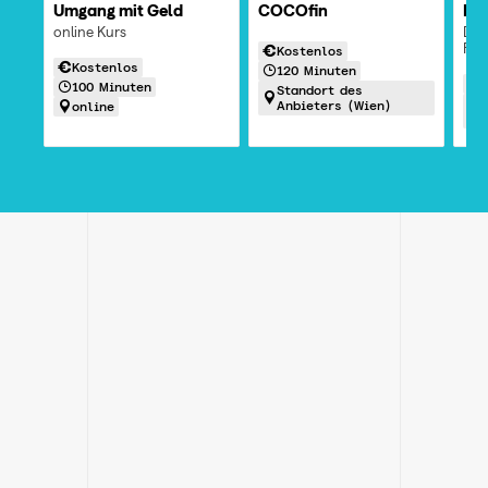
COCOfin
Fin
Umgang mit Geld
Die 
online Kurs
Fin
Kostenlos
Kostenlos
120 Minuten
100 Minuten
Standort des
Anbieters (Wien)
online