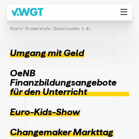
Start
/ Primarstufe (Schulstufen 1-4)
Umgang mit Geld
OeNB
Finanzbildungsangebote
für den Unterricht
Euro-Kids-Show
Changemaker Markttag