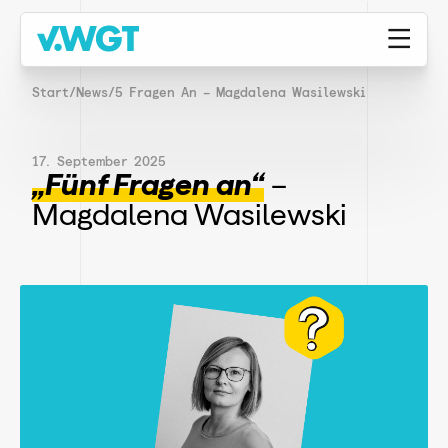
Start
/
News
/
5 Fragen An – Magdalena Wasilewski
17. September 2025
„Fünf Fragen an“
–
Magdalena Wasilewski