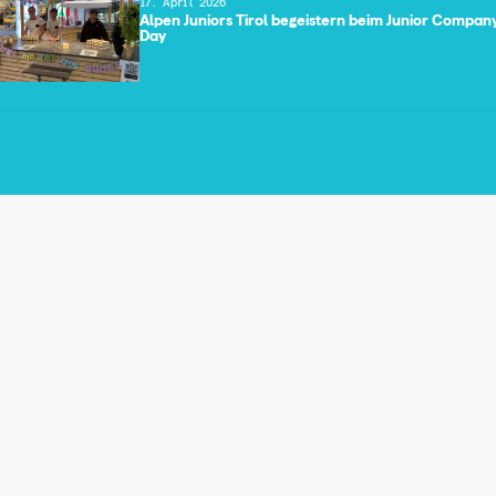
17. April 2026
Alpen Juniors Tirol begeistern beim Junior Compan
Day